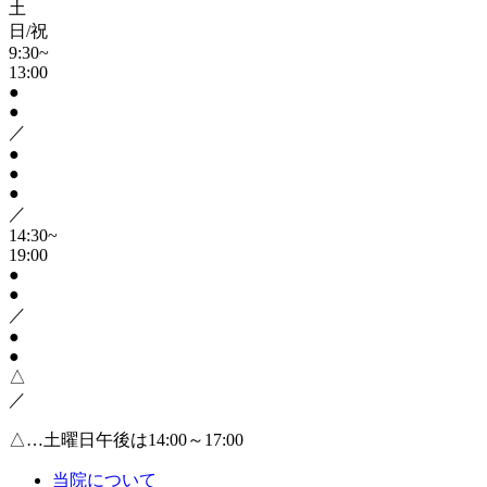
土
日/祝
9:30~
13:00
●
●
／
●
●
●
／
14:30~
19:00
●
●
／
●
●
△
／
△…土曜日午後は14:00～17:00
当院について