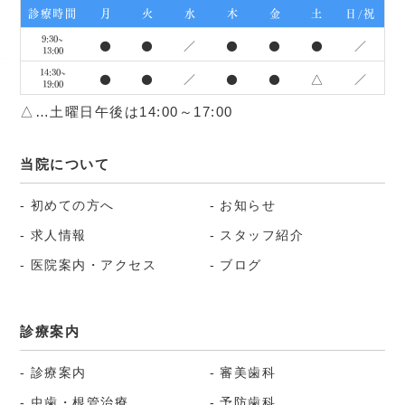
診療時間
月
火
水
木
金
土
日/祝
9:30~
●
●
／
●
●
●
／
13:00
14:30~
●
●
／
●
●
△
／
19:00
△…土曜日午後は14:00～17:00
当院について
初めての方へ
お知らせ
求人情報
スタッフ紹介
医院案内・アクセス
ブログ
診療案内
診療案内
審美歯科
虫歯・根管治療
予防歯科