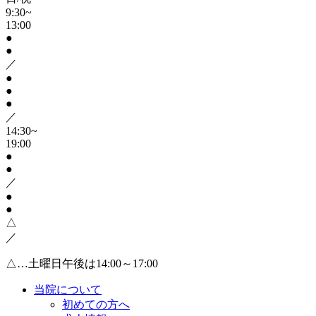
9:30~
13:00
●
●
／
●
●
●
／
14:30~
19:00
●
●
／
●
●
△
／
△…土曜日午後は14:00～17:00
当院について
初めての方へ