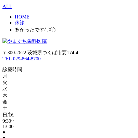
ALL
HOME
休診
寒かったです(꒦ິ⌑꒦ີ)
〒300-2622 茨城県つくば市要174-4
TEL.029-864-8700
診療時間
月
火
水
木
金
土
日/祝
9:30~
13:00
●
●